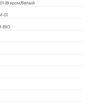
1-Bi хром/белый
M-01
M-BIO