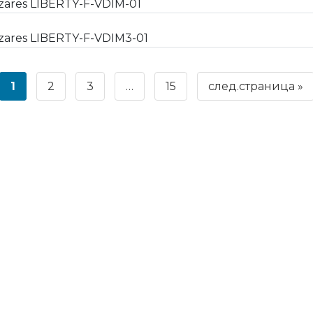
ares LIBERTY-F-VDIM-01
ares LIBERTY-F-VDIM3-01
1
2
3
…
15
след.страница »