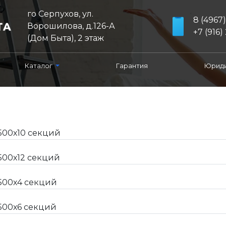
го Серпухов, ул.
8 (4967
Ворошилова, д.126-А
+7 (916) 
(Дом Быта), 2 этаж
Каталог
Гарантия
Юриди
500х10 секций
500х12 секций
 500х4 секций
 500х6 секций