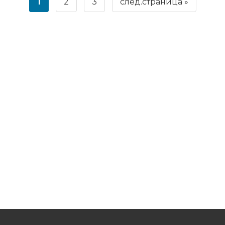
1
2
3
след.страница »