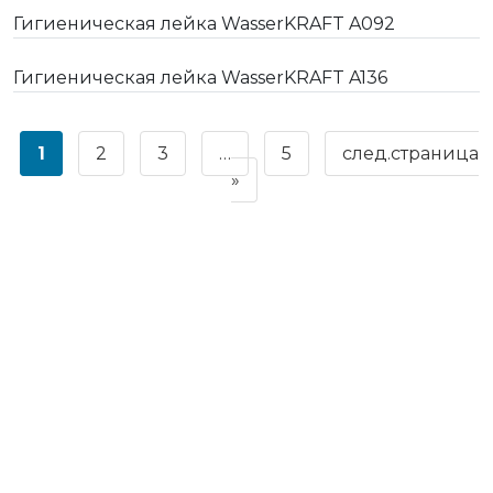
Гигиеническая лейка WasserKRAFT A092
Гигиеническая лейка WasserKRAFT A136
1
2
3
…
5
след.страница
»