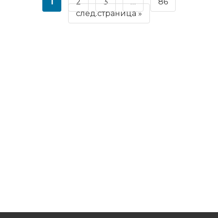
1
2
3
…
86
след.страница »