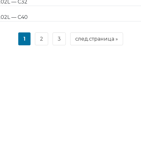
02L — C32
02L — C40
1
2
3
след.страница »