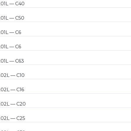
01L — C40
01L — C50
01L — C6
01L — C6
01L — C63
02L — C10
02L — C16
02L — C20
02L — C25