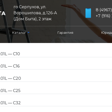
го Серпухов, ул.
8 (4967
Ворошилова, д.126-А
+7 (916) 
(Дом Быта), 2 этаж
Каталог
Гарантия
Юриди
01L — C10
01L — C16
01L — C20
01L — C25
01L — C32